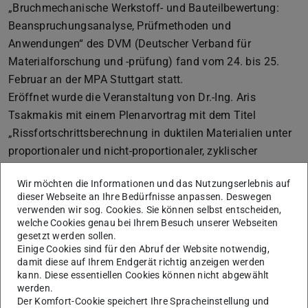
„Bruchmechanische Werkstoff- und Bauteilbewertung:
Beanspruchungsanalyse, Prüfmethoden und
Anwendungen“ des DVM (Deutscher Verband für
Materialforschung und -prüfung) fand vom 24. bis 25.
Februar an der MPA Stuttgart statt.
Eröffnet wurde die Veranstaltung von Dr.-Ing. Aris
Tsakmakis mit einem Plenarvortrag mit dem Titel
„Rissfortschrittsberechnung in duktilen Materialien unter
proportionaler und nicht-proportionaler, zyklischer
Belastung“.
Wir möchten die Informationen und das Nutzungserlebnis auf
In diesem Beitrag wurde ein innovatives
dieser Webseite an Ihre Bedürfnisse anpassen. Deswegen
Plastizitätsmodell vorgestellt, das durch Kopplung mit
verwenden wir sog. Cookies. Sie können selbst entscheiden,
moderner Phasenfeldmodellierung in der Lage ist
welche Cookies genau bei Ihrem Besuch unserer Webseiten
gesetzt werden sollen.
Risspfade infolge komplexer Lastsituationen zu
Einige Cookies sind für den Abruf der Website notwendig,
simulieren.
damit diese auf Ihrem Endgerät richtig anzeigen werden
kann. Diese essentiellen Cookies können nicht abgewählt
Darüber hinaus hat Herr Tsakmakis, zusammen mit Prof.
werden.
Andreas Ricoeur von der Universität Kassel, im Rahmen
Der Komfort-Cookie speichert Ihre Spracheinstellung und