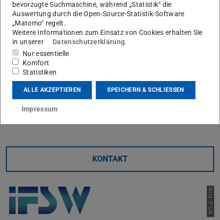
bevorzugte Suchmaschine, während „Statistik“ die
der 96. Tagung der Gesellschaft für Angewandte
Auswertung durch die Open-Source-Statistik-Software
Mathematik und Mechanik (GAMM), die etablierte Section
„Matomo“ regelt.
„S03: Fracture and Damage Mechanics“ mit insgesamt 7
Weitere Informationen zum Einsatz von Cookies erhalten Sie
in unserer
Datenschutzerklärung
.
Sessions organisiert sowie als Keynote-Sprecher einen
Nur essentielle
Vortrag gehalten.
Komfort
Statistiken
Die Beiträge von Dr.-Ing. Aris Tsakmakis unterstreichen
die hohe fachliche Expertise und die aktive Mitgestaltung
ALLE AKZEPTIEREN
SPEICHERN & SCHLIESSEN
aktueller Forschungsthemen im Bereich der
Impressum
Bruchmechanik.
KONTAKT
Bild: IFSW